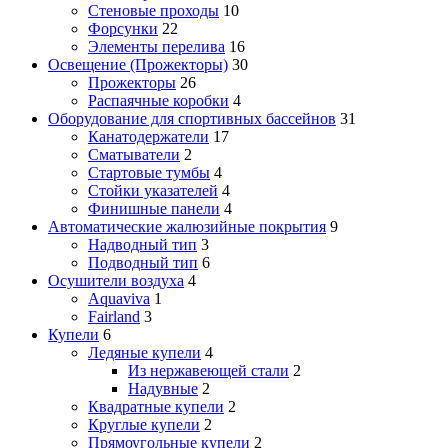
Стеновые проходы
10
Форсунки
22
Элементы перелива
16
Освещение (Прожекторы)
30
Прожекторы
26
Распаячные коробки
4
Оборудование для спортивных бассейнов
31
Канатодержатели
17
Сматыватели
2
Стартовые тумбы
4
Стойки указателей
4
Финишные панели
4
Автоматические жалюзийные покрытия
9
Надводный тип
3
Подводный тип
6
Осушители воздуха
4
Aquaviva
1
Fairland
3
Купели
6
Ледяные купели
4
Из нержавеющей стали
2
Надувные
2
Квадратные купели
2
Круглые купели
2
Прямоугольные купели
2