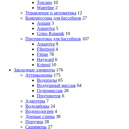
Toscano
10
Waterline
2
Управление и автоматика
12
Компрессоры для бассейнов
27
Aquant
3
Aquaviva
5
Grino Rotamik
19
Противотоки для бассейнов
107
Aquaviva
9
Fiberpool
4
Fitstar
78
Hayward
6
Kripsol
10
Закладные элементы
176
Аттракционы
175
Водопады
65
Воздушный массаж
64
Гидромассаж
28
Противоток
6
Адаптеры
7
Водозаборы
24
Водоподогрев
4
Донные сливы
38
Поручни
28
Скиммеры
27