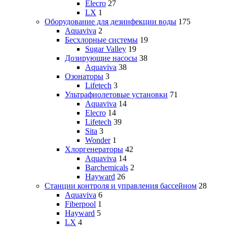
Elecro
27
LX
1
Оборудование для дезинфекции воды
175
Aquaviva
2
Бесхлорные системы
19
Sugar Valley
19
Дозирующие насосы
38
Aquaviva
38
Озонаторы
3
Lifetech
3
Ультрафиолетовые установки
71
Aquaviva
14
Elecro
14
Lifetech
39
Sita
3
Wonder
1
Хлоргенераторы
42
Aquaviva
14
Barchemicals
2
Hayward
26
Станции контроля и управления бассейном
28
Aquaviva
6
Fiberpool
1
Hayward
5
LX
4